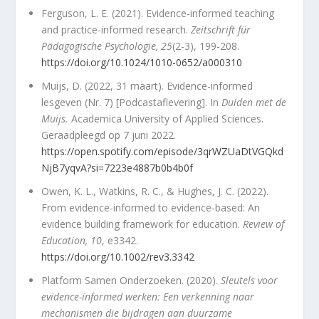
Ferguson, L. E. (2021). Evidence-informed teaching
and practice-informed research.
Zeitschrift für
Pädagogische Psychologie, 25
(2-3), 199-208.
https://doi.org/10.1024/1010-0652/a000310
Muijs, D. (2022, 31 maart). Evidence-informed
lesgeven (Nr. 7) [Podcastaflevering]. In
Duiden met de
Muijs.
Academica University of Applied Sciences.
Geraadpleegd op 7 juni 2022.
https://open.spotify.com/episode/3qrWZUaDtVGQkd
NjB7yqvA?si=7223e4887b0b4b0f
Owen, K. L., Watkins, R. C., & Hughes, J. C. (2022).
From evidence-informed to evidence-based: An
evidence building framework for education.
Review of
Education, 10
, e3342.
https://doi.org/10.1002/rev3.3342
Platform Samen Onderzoeken. (2020).
Sleutels voor
evidence-informed werken: Een verkenning naar
mechanismen die bijdragen aan duurzame