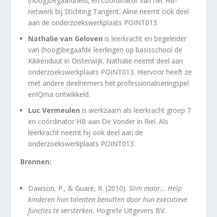
(hoog)begaafdheid, en coördinator van het HB-
netwerk bij Stichting Tangent. Aline neemt ook deel
aan de onderzoekswerkplaats POINT013.
Nathalie van Geloven
is leerkracht en begeleider
van (hoog)begaafde leerlingen op basisschool de
Kikkenduut in Oisterwijk. Nathalie neemt deel aan
onderzoekswerkplaats POINT013. Hiervoor heeft ze
met andere deelnemers het professionaliseringspel
enIQma ontwikkeld.
Luc Vermeulen
is werkzaam als leerkracht groep 7
en coördinator HB aan De Vonder in Riel. Als
leerkracht neemt hij ook deel aan de
onderzoekswerkplaats POINT013.
Bronnen:
Dawson, P., & Guare, R. (2010).
Slim maar…
Help
kinderen hun talenten benutten door hun executieve
functies te versterken.
Hogrefe Uitgevers BV.