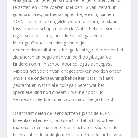
vraagstuk van je eigen school een eigen onderzoek op
te zetten en uit te voeren. Met behulp van literatuur,
good practices
, partnerschap en begeleiding binnen
POINT krijg je de mogelijkheid om een brug te slaan
tussen wetenschap en praktijk. Wat is helpend voor je
eigen school, team, individuele collega’s en de
leerlingen? Naar aanleiding van mijn
onderzoeksresultaten is het gedachtegoed omtrent het
zien/horen en begeleiden van de (hoog)begaafde
kinderen op mijn school door collega’s aangepast.
Middels het voeren van kindgesprekken worden onder
andere de ondersteuningsbehoeften beter in kaart
gebracht en weten alle collega’s beter wat het
specifieke kind nodig heeft. Ervaring door Luc
Vermeulen (leerkracht en coördinator begaafdheid)
Daarnaast delen de leerkrachten tijdens de POINT-
bijeenkomsten een
good practice
. Dit is bijvoorbeeld
materiaal, een methode of een activiteit waarvan de
leerkracht in de praktijk merkt dat deze effectief is voor