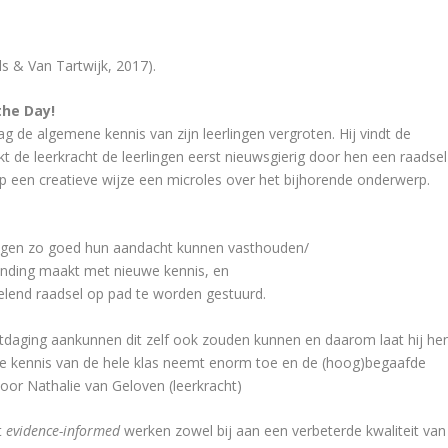
 & Van Tartwijk, 2017).
the Day!
g de algemene kennis van zijn leerlingen vergroten. Hij vindt de
de leerkracht de leerlingen eerst nieuwsgierig door hen een raadsel
op een creatieve wijze een microles over het bijhorende onderwerp.
rlingen zo goed hun aandacht kunnen vasthouden/
inding maakt met nieuwe kennis, en
kelend raadsel op pad te worden gestuurd.
itdaging aankunnen dit zelf ook zouden kunnen en daarom laat hij he
De kennis van de hele klas neemt enorm toe en de (hoog)begaafde
oor Nathalie van Geloven (leerkracht)
t
evidence-informed
werken zowel bij aan een verbeterde kwaliteit van