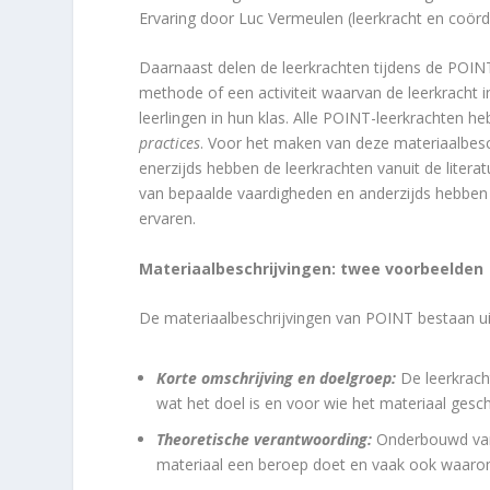
Ervaring door Luc Vermeulen (leerkracht en coör
Daarnaast delen de leerkrachten tijdens de POI
methode of een activiteit waarvan de leerkracht i
leerlingen in hun klas. Alle POINT-leerkrachten 
practices
. Voor het maken van deze materiaalbesch
enerzijds hebben de leerkrachten vanuit de liter
van bepaalde vaardigheden en anderzijds hebben d
ervaren.
Materiaalbeschrijvingen: twee voorbeelden
De materiaalbeschrijvingen van POINT bestaan uit 
Korte omschrijving en doelgroep:
De leerkrach
wat het doel is en voor wie het materiaal geschi
Theoretische verantwoording:
Onderbouwd vanui
materiaal een beroep doet en vaak ook waarom d