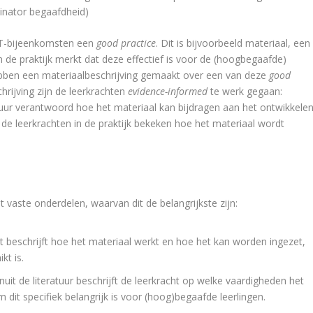
dinator begaafdheid)
NT-bijeenkomsten een
good practice
. Dit is bijvoorbeeld materiaal, een
n de praktijk merkt dat deze effectief is voor de (hoogbegaafde)
hebben een materiaalbeschrijving gemaakt over een van deze
good
rijving zijn de leerkrachten
evidence-informed
te werk gegaan:
atuur verantwoord hoe het materiaal kan bijdragen aan het ontwikkele
e leerkrachten in de praktijk bekeken hoe het materiaal wordt
vaste onderdelen, waarvan dit de belangrijkste zijn:
t beschrijft hoe het materiaal werkt en hoe het kan worden ingezet,
kt is.
t de literatuur beschrijft de leerkracht op welke vaardigheden het
it specifiek belangrijk is voor (hoog)begaafde leerlingen.