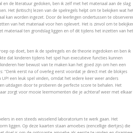
al en de literatuur gedoken, ben ik zelf met het materiaal aan de slag
en. Het (kritisch) lezen van de spelregels helpt om te bekijken wat he
aal kan worden ingezet. Door de leerlingen ondertussen te observere
etten van het materiaal voor hen oplevert. Het is zinvol om te bekijke
 materiaal ten grondslag liggen en of dit tijdens het inzetten van he
oep op doet, ben ik de spelregels en de theorie ingedoken en ben ik
ekte dat kinderen tijdens het spel hun executieve functies kunnen
. Om kinderen hier bewust van te maken kan het goed zijn om hen een
s: “Denk eerst na of overleg eerst voordat je direct met de blokjes
m UP! een leuk spel vinden, omdat het iedere keer weer anders
ven uitdagen door te proberen de perfecte score te behalen. Het
maar zorgt voor mooie leermomenten die je achteraf weer met elkaar
spelers in een steeds wisselend laboratorium te werk gaan. Het
lvorm liggen. Op deze kaarten staan amoebes (eencellige diertjes) die
et doel is om de ontsnapte amoebe als eerste te vinden en daarmee