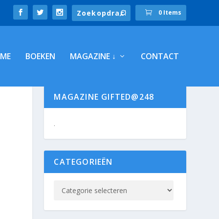
0 Items
ME
BOEKEN
MAGAZINE ↓
CONTACT
MAGAZINE GIFTED@248
.
CATEGORIEËN