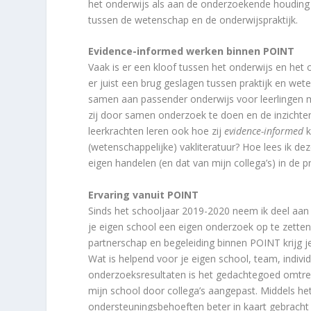
het onderwijs als aan de onderzoekende houding 
tussen de wetenschap en de onderwijspraktijk.
Evidence-informed werken binnen POINT
Vaak is er een kloof tussen het onderwijs en h
er juist een brug geslagen tussen praktijk en w
samen aan passender onderwijs voor leerlingen 
zij door samen onderzoek te doen en de inzichte
leerkrachten leren ook hoe zij
evidence-informed
k
(wetenschappelijke) vakliteratuur? Hoe lees ik dez
eigen handelen (en dat van mijn collega’s) in de p
Ervaring vanuit POINT
Sinds het schooljaar 2019-2020 neem ik deel aan
je eigen school een eigen onderzoek op te zetten 
partnerschap en begeleiding binnen POINT krijg j
Wat is helpend voor je eigen school, team, individ
onderzoeksresultaten is het gedachtegoed omtre
mijn school door collega’s aangepast. Middels h
ondersteuningsbehoeften beter in kaart gebracht e