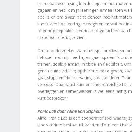
materiaalbeschrijving ben ik dieper in het materia
gegaan en heb ik mijn leerlingen ermee laten werk
doel is en om alvast na te denken hoe het materi
kan ik zien hoe leerlingen reageren en wat het inz
of er nog bepaalde theorieën of gedachten aan het
materiaal is terug te zien.
Om te onderzoeken waar het spel precies een ber
het spel met mijn leerlingen gaan spelen. Ik ontd
trainen, zoals plannen, inhibitie en flexibiliteit
gerichte (individuele) opdracht mee te geven, zoal
gaat stapelen.” Mijn ervaring is dat kinderen Tea
verloopt. Daarnaast kunnen kinderen zichzelf blij
overleggen en samenwerken is wel eens lastig, 
kunt bespreken!’
Panic Lab door Aline van Stiphout
Aline: ‘Panic Lab is een coöperatief spel waarbij 
laboratorium bestaat uit kaarten die in een cirke
kunnen ontsnappen en zich kunnen verstoppen. H