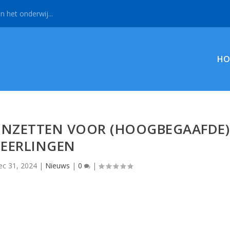
n het onderwij...
HO
 INZETTEN VOOR (HOOGBEGAAFDE)
LEERLINGEN
ec 31, 2024
|
Nieuws
|
0
|