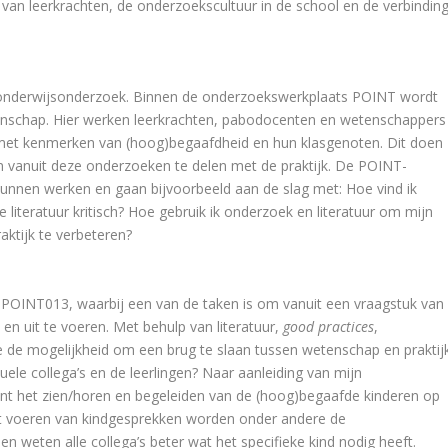
van leerkrachten, de onderzoekscultuur in de school en de verbindin
et onderwijsonderzoek. Binnen de onderzoekswerkplaats POINT wordt
etenschap. Hier werken leerkrachten, pabodocenten en wetenschappers
met kenmerken van (hoog)begaafdheid en hun klasgenoten. Dit doen
n vanuit deze onderzoeken te delen met de praktijk. De POINT-
unnen werken en gaan bijvoorbeeld aan de slag met: Hoe vind ik
e literatuur kritisch? Hoe gebruik ik onderzoek en literatuur om mijn
raktijk te verbeteren?
 POINT013, waarbij een van de taken is om vanuit een vraagstuk van
en uit te voeren. Met behulp van literatuur,
good practices
,
e de mogelijkheid om een brug te slaan tussen wetenschap en praktijk
uele collega’s en de leerlingen? Naar aanleiding van mijn
nt het zien/horen en begeleiden van de (hoog)begaafde kinderen op
et voeren van kindgesprekken worden onder andere de
n weten alle collega’s beter wat het specifieke kind nodig heeft.