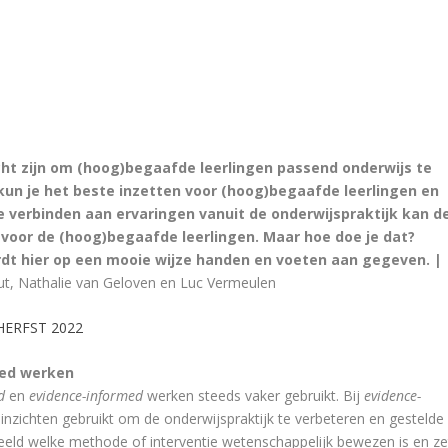
ht zijn om (hoog)begaafde leerlingen passend onderwijs te
un je het beste inzetten voor (hoog)begaafde leerlingen en
 verbinden aan ervaringen vanuit de onderwijspraktijk kan d
 voor de (hoog)begaafde leerlingen. Maar hoe doe je dat?
t hier op een mooie wijze handen en voeten aan gegeven. |
out, Nathalie van Geloven en Luc Vermeulen
8 HERFST 2022
med werken
d
en
evidence-informed
werken steeds vaker gebruikt. Bij
evidence-
zichten gebruikt om de onderwijspraktijk te verbeteren en gestelde
rbeeld welke methode of interventie wetenschappelijk bewezen is en ze