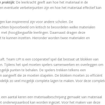
 praktijk:
De leerkracht geeft aan hoe het materiaal in de
en eventuele verbeterpunten zijn en hoe het materiaal effectief kan
en kan inspirerend zijn voor andere scholen. De
chten bijvoorbeeld om kritisch te beoordelen welke materialen
en met (hoog)begaafde leerlingen. Daarnaast dragen deze
ht te kunnen inzetten. Hieronder worden twee materialen en
ft. Team UP! is een coöperatief spel dat bestaat uit blokken van
uren. Tijdens het spel moeten spelers samenwerken en overleggen om
gelijk punten te behalen. De spelers trekken telkens een
ken aangeeft die ze moeten stapelen. De blokken moeten zo efficiënt
ndelijk zo veel mogelijk complete lagen te maken. Voor deze complet
 een aantal keren een materiaalbeschrijving gemaakt van materiaal
n het onderwijsaanbod kan worden ingezet. Voor het maken van deze