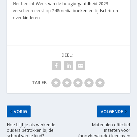
/
Het bericht
Week van de hoogbegaafdheid 2023
2025
verscheen eerst op
248media boeken en tijdschriften
aantal
over kinderen
.
DEEL:
TARIEF:
VORIG
VOLGENDE
Hoe blijf je als werkende
Materialen effectief
ouders betrokken bij de
inzetten voor
school van je kind?
(hoogbegaafde) leerlingen