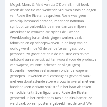
Mogul, Mom, & Maid van Liz O’Donnell. In dit boek
wordt de positie van werkende vrouwen sinds de dagen
van Rosie the Riveter besproken. Rosie was geen
werkelijk bestaand persoon, maar een nationaal
symbool: ze verbeeldde de meer dan zes miljoen
Amerikaanse vrouwen die tijdens de Tweede
Wereldoorlog buitenshuis gingen werken, vaak in
fabrieken en op scheepswerven. In de loop van de
oorlog werd in de VS de behoefte aan geschoold
personeel zo groot dat er in de industrie een tekort
ontstond aan arbeidskrachten (vooral voor de productie
van wapens, munitie, schepen en vliegtuigen).
Bovendien werden veel mannen onder de wapenen
geroepen. Er werden veel campagnes gevoerd; vaak
met een doortastende stoere vrouw in overall met een
bandana (een vierkant stuk stof in het haar als teken
van solidariteit). Zo’n figuur werd Rosie the Riveter
genoemd, in het Nederlands Rosie de Klinkhamer. Ze
werd vaak op een poster afgebeeld met de tekst ‘We