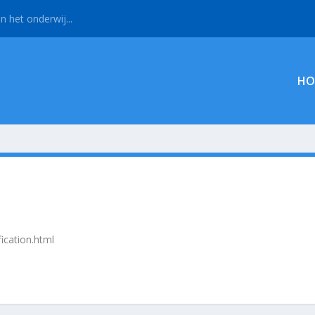
n het onderwij...
HO
fication.html