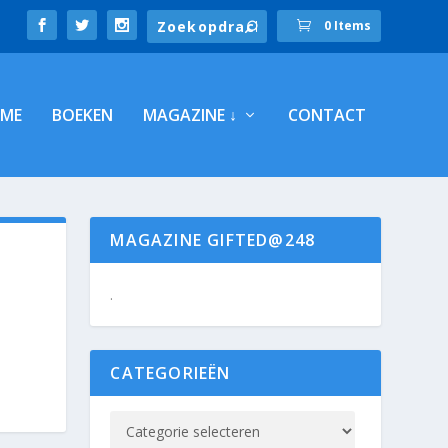
0 Items
ME
BOEKEN
MAGAZINE ↓
CONTACT
MAGAZINE GIFTED@248
.
CATEGORIEËN