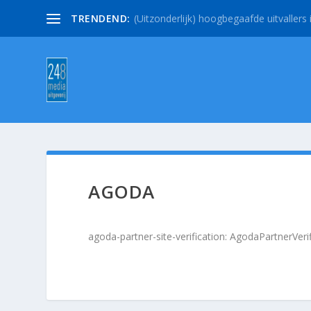
TRENDEND:
(Uitzonderlijk) hoogbegaafde uitvallers i
AGODA
agoda-partner-site-verification: AgodaPartnerVeri