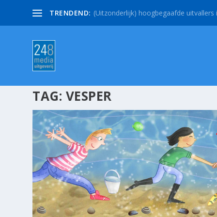
TRENDEND:
(Uitzonderlijk) hoogbegaafde uitvallers i
TAG:
VESPER