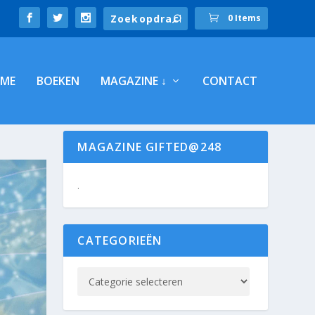
0 Items
ME
BOEKEN
MAGAZINE ↓
CONTACT
MAGAZINE GIFTED@248
.
CATEGORIEËN