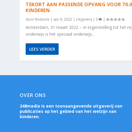
TEKORT AAN PASSENDE OPVANG VOOR 70.0
KINDEREN
door
Redactie
|
apr 8, 2022
|
Uitgeverij
|
0
|
Amsterdam, 31 maart 2022 – In tegenstelling tot het reg
onderwijs is het speciaal onderwijs...
LEES VERDER
OVER ONS
248media is een toonaangevende uitgeverij van
publicaties op het gebied van het welzijn van
kinderen.