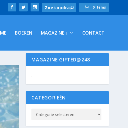
0 Items
ME
BOEKEN
MAGAZINE ↓
CONTACT
MAGAZINE GIFTED@248
.
CATEGORIEËN