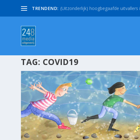
TRENDEND:
(Uitzonderlijk) hoogbegaafde uitvallers i
TAG:
COVID19