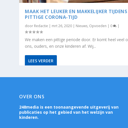
MAAK HET LEUKER EN MAKKELIJKER TIJDENS
PITTIGE CORONA-TIJD
door
Redactie
|
mrt 26, 2020
|
Nieuws
,
Opvoeden
|
0
|
We maken een pittige periode door. Er komt heel veel 
ons, ouders, en onze kinderen af. Wij...
LEES VERDER
OVER ONS
248media is een toonaangevende uitgeverij van
publicaties op het gebied van het welzijn van
kinderen.