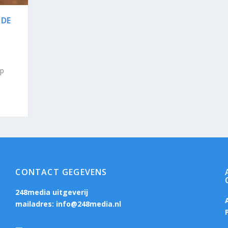
 DE
op
CONTACT GEGEVENS
248media uitgeverij
mailadres:
info@248media.nl
—