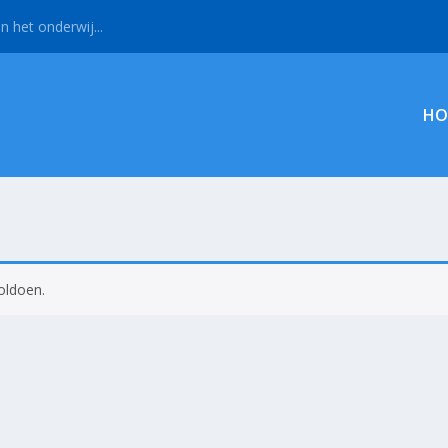
n het onderwij...
HO
oldoen.