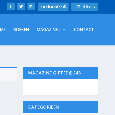
0 Items
ME
BOEKEN
MAGAZINE ↓
CONTACT
MAGAZINE GIFTED@248
.
CATEGORIEËN