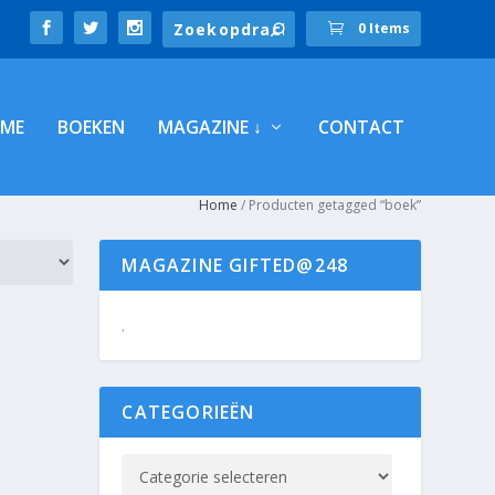
0 Items
ME
BOEKEN
MAGAZINE ↓
CONTACT
Home
/ Producten getagged “boek”
MAGAZINE GIFTED@248
.
CATEGORIEËN