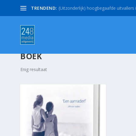
TRENDEND:
(Uitzonderlijk) hoogbegaafde uitvallers i
BOEK
Enig resultaat