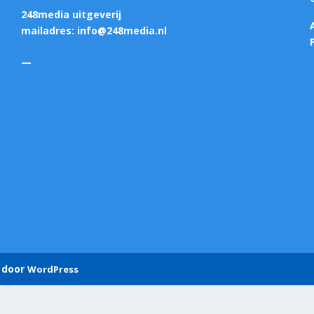
248media uitgeverij
mailadres:
info@248media.nl
—
 door
WordPress