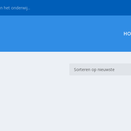
n het onderwij...
HO