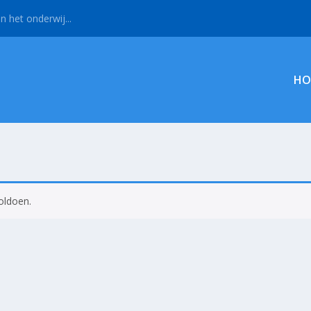
n het onderwij...
HO
oldoen.