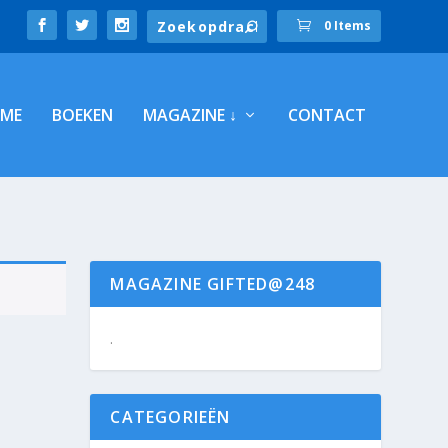
0 Items
ME
BOEKEN
MAGAZINE ↓
CONTACT
MAGAZINE GIFTED@248
.
CATEGORIEËN