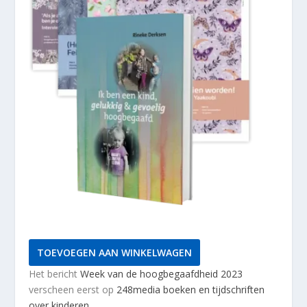
Gifted@248
TOEVOEGEN AAN WINKELWAGEN
WINTER
Het bericht
Week van de hoogbegaafdheid 2023
2024
verscheen eerst op
248media boeken en tijdschriften
/
over kinderen
.