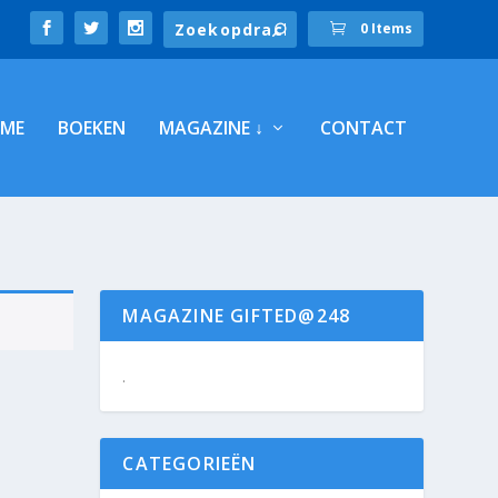
0 Items
ME
BOEKEN
MAGAZINE ↓
CONTACT
MAGAZINE GIFTED@248
.
CATEGORIEËN