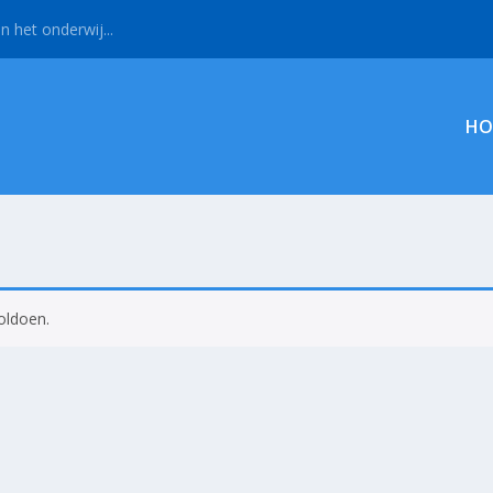
n het onderwij...
HO
oldoen.