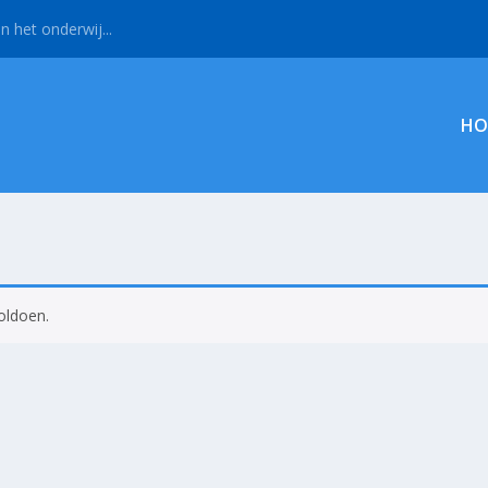
n het onderwij...
HO
oldoen.