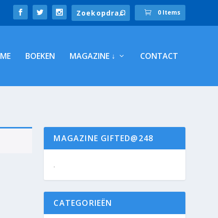
0 Items
ME
BOEKEN
MAGAZINE ↓
CONTACT
MAGAZINE GIFTED@248
.
CATEGORIEËN